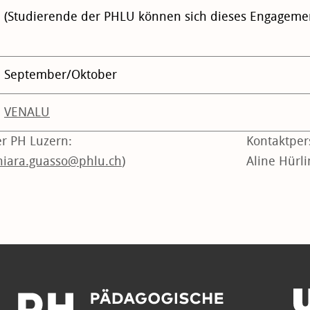
(Studierende der PHLU können sich dieses Engagement
September/Oktober
VENALU
er PH Luzern:
Kontaktpe
hiara.guasso@phlu.ch
)
Aline Hürl